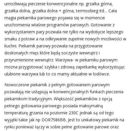
umożliwiają pieczenie konwencjonalne np. grzałka górna,
grzałka dolna, grzałka dolna + górna, termoobieg itd… Cała
magia piekarnika parowego pojawia się w momencie
uruchomienia właśnie programów parowych. Gotowanie z
wykorzystaniem pary pozwala nie tylko na wydobycie lepszego
smaku z potraw a na odkrywanie zupełnie nowych możliwości w
kuchni. Piekarnik parowy pozwala na przygotowanie
doskonałych mięs które będą soczyste wewnątrz i
przyrumienione wewnątrz. Warzywa- w piekarniku parowym
można przygotować szybka i zdrową zapiekankę wykorzystując
ulubione warzywa lub to co mamy aktualnie w lodówce.
Nowoczesne piekarnik z pełnym gotowaniem parowym
pozwalają nie ustępują w konwencjonalnych funkach pieczenia
piekarnikom tradycyjnym. Większość piekarników z opcją
pełnego gotowania parowego posiada maksymalną
temperaturę grzania na poziomie 230C jednak są od tego
wyjątki takie jak np DOR7586BB. Jest to unikatowy piekarnik na
rynku ponieważ łączy w sobie pełne gotowanie parowe oraz