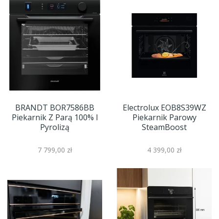
BRANDT BOR7586BB
Electrolux EOB8S39WZ
Piekarnik Z Parą 100% I
Piekarnik Parowy
Pyrolizą
SteamBoost
7 799,00 zł
4 399,00 zł