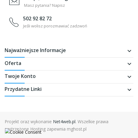
Masz pytania? Napisz
502 92 82 72
Jeśli wolisz porozmawiać zadzwoń
Najważniejsze Informacje
keyboard_arrow_down
Oferta
keyboard_arrow_down
Twoje Konto
keyboard_arrow_down
Przydatne Linki
keyboard_arrow_down
Projekt oraz wykonanie
Net4web.pl
. Wszelkie prawa
zastrzeżone Hosting zapewnia mghost.pl