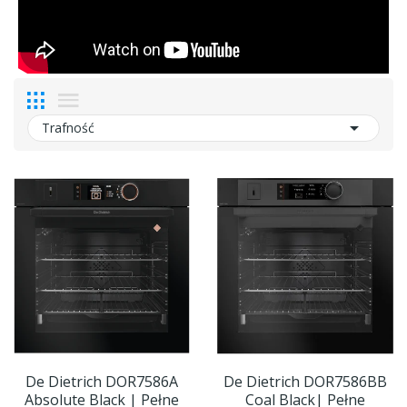

Trafność
De Dietrich DOR7586A
De Dietrich DOR7586BB
Absolute Black | Pełne
Coal Black| Pełne