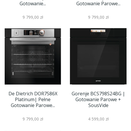
Gotowanie...
Gotowanie Parowe...
9 799,00 zł
9 799,00 zł
De Dietrich DOR7586X
Gorenje BCS798S24BG |
Platinum| Pełne
Gotowanie Parowe +
Gotowanie Parowe...
SousVide
9 799,00 zł
4 599,00 zł