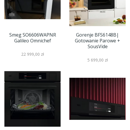
Smeg SO6606WAPNR
Gorenje BFS6148B|
Galileo Omnichef
Gotowanie Parowe +
SousVide
22 999,00 zł
5 699,00 zł