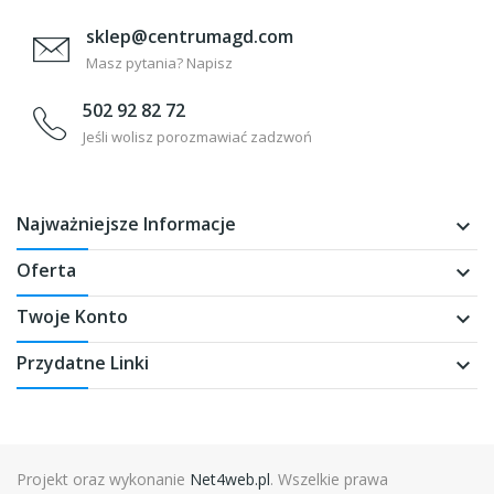
sklep@centrumagd.com
Masz pytania? Napisz
502 92 82 72
Jeśli wolisz porozmawiać zadzwoń
Najważniejsze Informacje
keyboard_arrow_down
Oferta
keyboard_arrow_down
Twoje Konto
keyboard_arrow_down
Przydatne Linki
keyboard_arrow_down
Projekt oraz wykonanie
Net4web.pl
. Wszelkie prawa