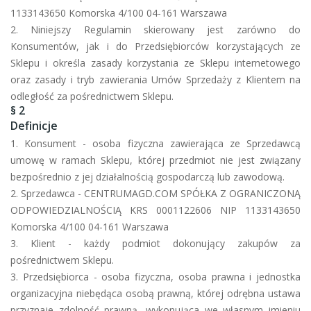
1133143650 Komorska 4/100 04-161 Warszawa
2. Niniejszy Regulamin skierowany jest zarówno do
Konsumentów, jak i do Przedsiębiorców korzystających ze
Sklepu i określa zasady korzystania ze Sklepu internetowego
oraz zasady i tryb zawierania Umów Sprzedaży z Klientem na
odległość za pośrednictwem Sklepu.
§ 2
Definicje
1. Konsument - osoba fizyczna zawierająca ze Sprzedawcą
umowę w ramach Sklepu, której przedmiot nie jest związany
bezpośrednio z jej działalnością gospodarczą lub zawodową.
2. Sprzedawca -
CENTRUMAGD.COM SPÓŁKA Z OGRANICZONĄ
ODPOWIEDZIALNOŚCIĄ KRS
0001122606 NIP
1133143650
Komorska 4/100 04-161 Warszawa
3. Klient - każdy podmiot dokonujący zakupów za
pośrednictwem Sklepu.
3. Przedsiębiorca - osoba fizyczna, osoba prawna i jednostka
organizacyjna niebędąca osobą prawną, której odrębna ustawa
przyznaje zdolność prawną, wykonująca we własnym imieniu