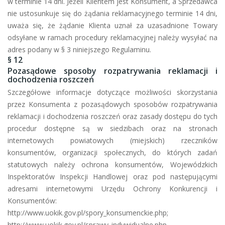
w terminie 14 dni. Jeżeli Klientem jest Konsument, a Sprzedawca
nie ustosunkuje się do żądania reklamacyjnego terminie 14 dni,
uważa się, że żądanie Klienta uznał za uzasadnione Towary
odsyłane w ramach procedury reklamacyjnej należy wysyłać na
adres podany w § 3 niniejszego Regulaminu.
§ 12
Pozasądowe sposoby rozpatrywania reklamacji i
dochodzenia roszczeń
Szczegółowe informacje dotyczące możliwości skorzystania
przez Konsumenta z pozasądowych sposobów rozpatrywania
reklamacji i dochodzenia roszczeń oraz zasady dostępu do tych
procedur dostępne są w siedzibach oraz na stronach
internetowych powiatowych (miejskich) rzeczników
konsumentów, organizacji społecznych, do których zadań
statutowych należy ochrona konsumentów, Wojewódzkich
Inspektoratów Inspekcji Handlowej oraz pod następującymi
adresami internetowymi Urzędu Ochrony Konkurencji i
Konsumentów:
http://www.uokik.gov.pl/spory_konsumenckie.php;
http://www.uokik.gov.pl/sprawy_indywidualne.php