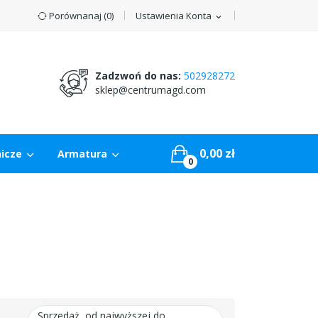
Porównanaj (
0
)
Ustawienia Konta
expand_more
Zadzwoń do nas:
502928272
sklep@centrumagd.com
0,00 zł
nicze
Armatura
0
Sprzedaż, od najwyższej do