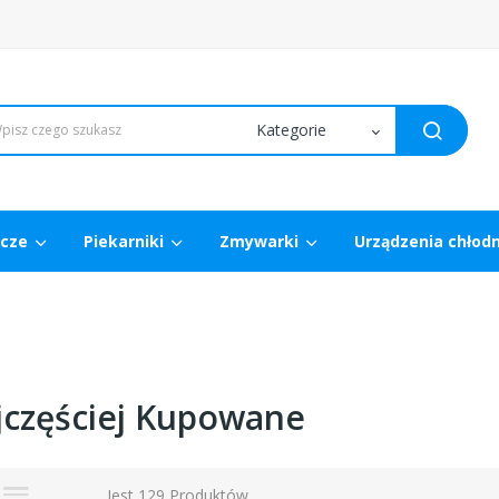
wcze
Piekarniki
Zmywarki
Urządzenia chłod
jczęściej Kupowane
Jest 129 Produktów.