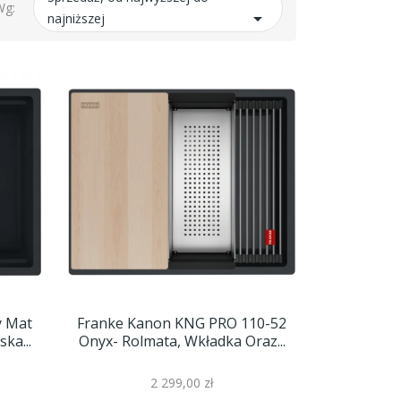
Wg:

najniższej
y Mat
Franke Kanon KNG PRO 110-52
ka...
Onyx- Rolmata, Wkładka Oraz...
2 299,00 zł