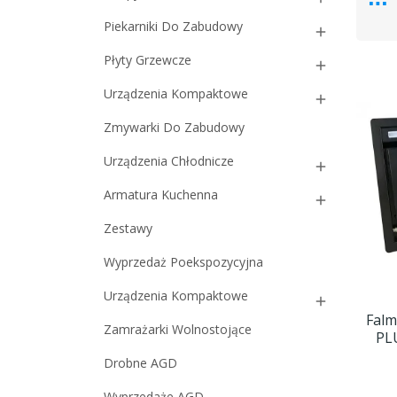
Piekarniki Do Zabudowy

Płyty Grzewcze

Urządzenia Kompaktowe

Zmywarki Do Zabudowy
Urządzenia Chłodnicze

Armatura Kuchenna

Zestawy
Wyprzedaż Poekspozycyjna
Urządzenia Kompaktowe

Falm
Zamrażarki Wolnostojące
PLU
Drobne AGD
Wyprzedaże AGD