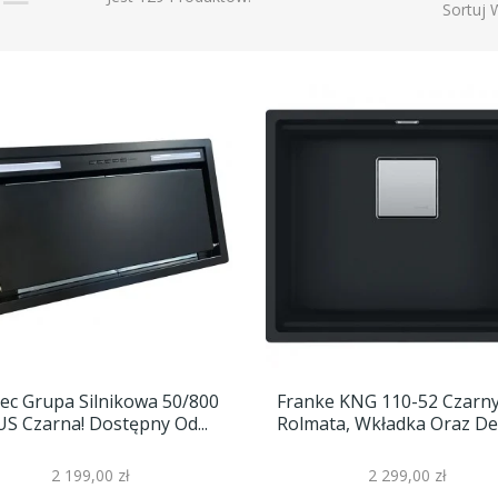
Sortuj 
ec Grupa Silnikowa 50/800
Franke KNG 110-52 Czarn
S Czarna! Dostępny Od...
Rolmata, Wkładka Oraz Des
2 199,00 zł
2 299,00 zł