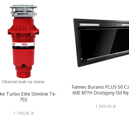
Obecnie brak na stanie
Falmec Burano PLUS 50 C
600 M³/h Dostępny Od Ręki
ke Turbo Elite Slimline Te-
75S
1 599,00 zł
1 190,00 zł