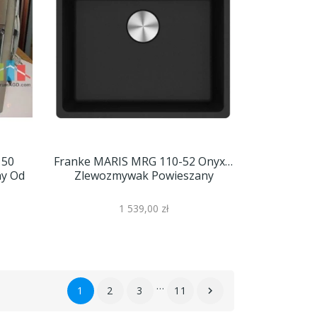
 50
Franke MARIS MRG 110-52 Onyx |
ny Od
Zlewozmywak Powieszany
1 539,00 zł
…
1
2
3
11
