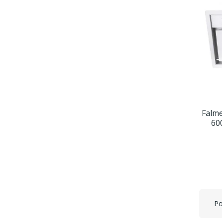
Falme
60
Po