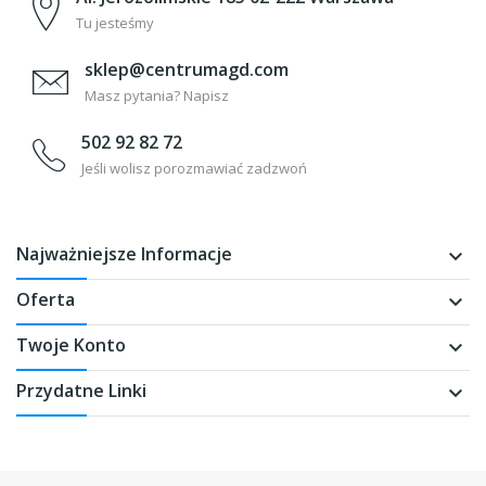
Tu jesteśmy
sklep@centrumagd.com
Masz pytania? Napisz
502 92 82 72
Jeśli wolisz porozmawiać zadzwoń
Najważniejsze Informacje
keyboard_arrow_down
Oferta
keyboard_arrow_down
Twoje Konto
keyboard_arrow_down
Przydatne Linki
keyboard_arrow_down