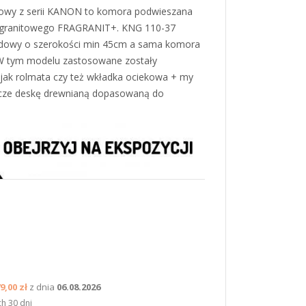
owy z serii KANON to komora podwieszana
 granitowego FRAGRANIT+. KNG 110-37
owy o szerokości min 45cm a sama komora
 W tym modelu zastosowane zostały
 jak rolmata czy też wkładka ociekowa + my
cze deskę drewnianą dopasowaną do
9,00 zł
z dnia
06.08.2026
ch 30 dni