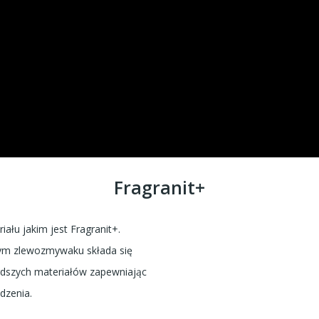
Fragranit+
łu jakim jest Fragranit+.
ym zlewozmywaku składa się
ardszych materiałów zapewniając
dzenia.