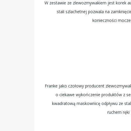
W zestawie ze zlewozmywakiem jest korek a
stali szlachetnej pozwala na zamknięci
konieczności moczen
Franke jako czołowy producent zlewozmywak
o ciekawe wykończenie produktów z ser
kwadratową maskownicę odpływu ze stal
ruchem ręki