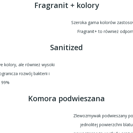
Fragranit + kolory
Szeroka gama kolorów zastoso
Fragranit+ to również odpor
Sanitized
we kolory, ale również wysoki
granicza rozwój bakterii i
o 99%
Komora podwieszana
Zlewozmywak podwieszany pod
jednolitej powierzchni bla