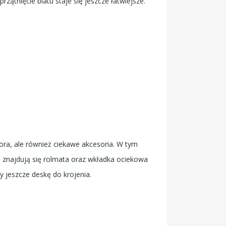
ątnięcie blatu staje się jeszcze łatwiejsze.
ra, ale również ciekawe akcesoria. W tym
znajdują się rolmata oraz wkładka ociekowa
 jeszcze deskę do krojenia.