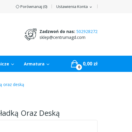
Porównanaj (
0
)
Ustawienia Konta
expand_more
Zadzwoń do nas:
502928272
sklep@centrumagd.com
0,00 zł
nicze
Armatura
0
ą oraz deską
ładką Oraz Deską