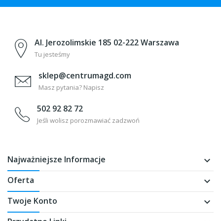
Al. Jerozolimskie 185 02-222 Warszawa
Tu jesteśmy
sklep@centrumagd.com
Masz pytania? Napisz
502 92 82 72
Jeśli wolisz porozmawiać zadzwoń
Najważniejsze Informacje
keyboard_arrow_down
Oferta
keyboard_arrow_down
Twoje Konto
keyboard_arrow_down