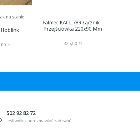
ak na stanie
Falmec KACL.789 Łącznik -
Elica KI
Przejściówka 220x90 Mm
Podłąc
 Hoblink
Pochłania
325,00 zł
,00 zł
69
502 92 82 72
Jeśli wolisz porozmawiać zadzwoń