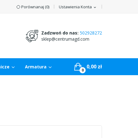
Porównanaj (
0
)
Ustawienia Konta
expand_more
Zadzwoń do nas:
502928272
sklep@centrumagd.com
0,00 zł
nicze
Armatura
0