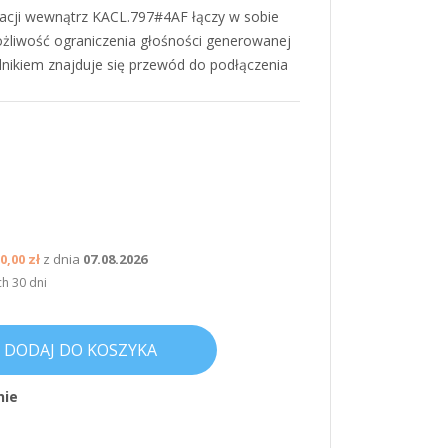
lacji wewnątrz KACL.797#4AF łączy w sobie
liwość ograniczenia głośności generowanej
ilnikiem znajduje się przewód do podłączenia
0,00 zł
z dnia
07.08.2026
ch 30 dni
DODAJ DO KOSZYKA
nie