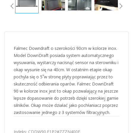
Falmec Downdraft o szerokości 90cm w kolorze inox.
Model DownDraft posiada system automatycznego
wysuwania, wystarczy nacisnąć sensor na sterowniku i
okap wysunie się na 40cm. W ostatnim etapie okap
pochyla się o 5˚w stronę płyty poprawiając przez to
skuteczność odbierania oparów. Falmec DownDraft
90 w kolorze inox jest to okap pozwalający na jeszcze
lepsze dopasowanie do potrzeb dzięki szerokiej gamie
silników. Okap może działać jako pochłaniacz poprzez
zastosowanie jednego z 3 systemów filtracyjnych.
Indeks:
CDDW90.E1P2#ZZZN400F