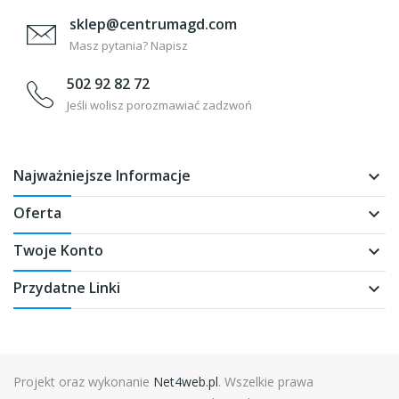
sklep@centrumagd.com
Masz pytania? Napisz
502 92 82 72
Jeśli wolisz porozmawiać zadzwoń
Najważniejsze Informacje
keyboard_arrow_down
Oferta
keyboard_arrow_down
Twoje Konto
keyboard_arrow_down
Przydatne Linki
keyboard_arrow_down
Projekt oraz wykonanie
Net4web.pl
. Wszelkie prawa