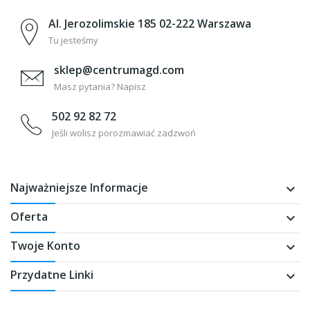
Al. Jerozolimskie 185 02-222 Warszawa
Tu jesteśmy
sklep@centrumagd.com
Masz pytania? Napisz
502 92 82 72
Jeśli wolisz porozmawiać zadzwoń
Najważniejsze Informacje
keyboard_arrow_down
Oferta
keyboard_arrow_down
Twoje Konto
keyboard_arrow_down
Przydatne Linki
keyboard_arrow_down