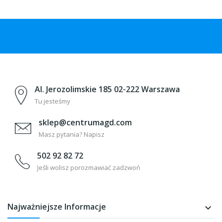
Al. Jerozolimskie 185 02-222 Warszawa
Tu jesteśmy
sklep@centrumagd.com
Masz pytania? Napisz
502 92 82 72
Jeśli wolisz porozmawiać zadzwoń
Najważniejsze Informacje
keyboard_arrow_down