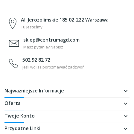
Al. Jerozolimskie 185 02-222 Warszawa
Tu jesteśmy
sklep@centrumagd.com
Masz pytania? Napisz
502 92 82 72
Jeśli wolisz porozmawiać zadzwoń
Najważniejsze Informacje
keyboard_arrow_down
Oferta
keyboard_arrow_down
Twoje Konto
keyboard_arrow_down
Przydatne Linki
keyboard_arrow_down