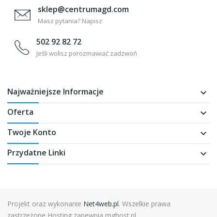
sklep@centrumagd.com
Masz pytania? Napisz
502 92 82 72
Jeśli wolisz porozmawiać zadzwoń
Najważniejsze Informacje
keyboard_arrow_down
Oferta
keyboard_arrow_down
Twoje Konto
keyboard_arrow_down
Przydatne Linki
keyboard_arrow_down
Projekt oraz wykonanie
Net4web.pl
. Wszelkie prawa
zastrzeżone Hosting zapewnia mghost.pl