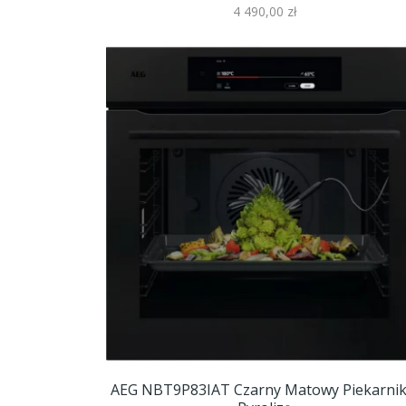
4 490,00 zł
AEG NBT9P83IAT Czarny Matowy Piekarnik