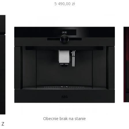
5 490,00 zł
Obecnie brak na stanie
 Z