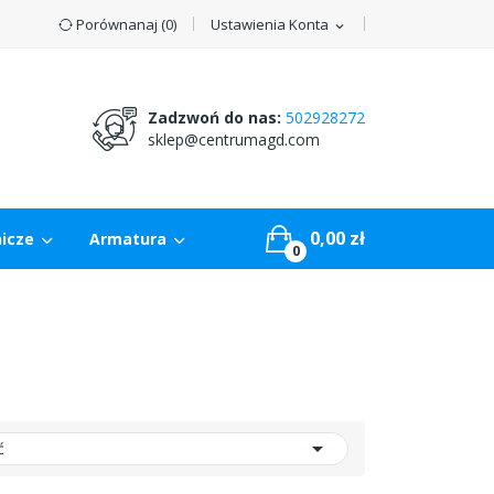
Porównanaj (
0
)
Ustawienia Konta
expand_more
Zadzwoń do nas:
502928272
sklep@centrumagd.com
0,00 zł
nicze
Armatura
0

ć