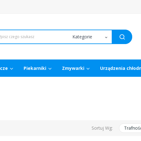
wcze
Piekarniki
Zmywarki
Urządzenia chłod
Sortuj Wg:
Trafnoś