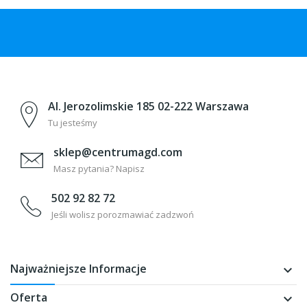
Al. Jerozolimskie 185 02-222 Warszawa
Tu jesteśmy
sklep@centrumagd.com
Masz pytania? Napisz
502 92 82 72
Jeśli wolisz porozmawiać zadzwoń
Najważniejsze Informacje
keyboard_arrow_down
Oferta
keyboard_arrow_down